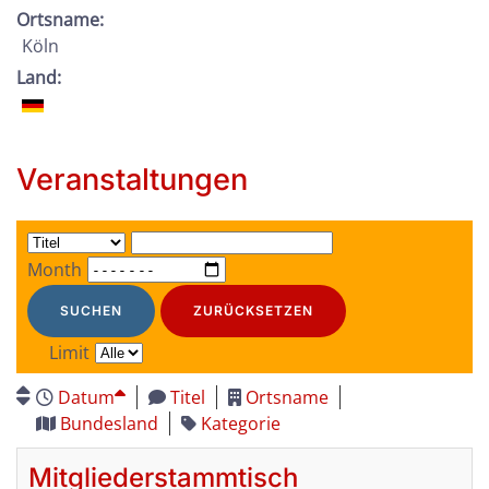
Ortsname:
Köln
Land:
Veranstaltungen
Month
SUCHEN
ZURÜCKSETZEN
Limit
Datum
Titel
Ortsname
Bundesland
Kategorie
Mitgliederstammtisch