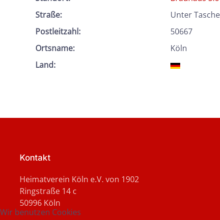
Straße:
Unter Tasche
Postleitzahl:
50667
Ortsname:
Köln
Land:
Kontakt
Heimatverein Köln e.V. von 1902
Ringstraße 14 c
50996 Köln
Wir benutzen Cookies