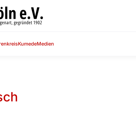
renkreis
Kumede
Medien
sch