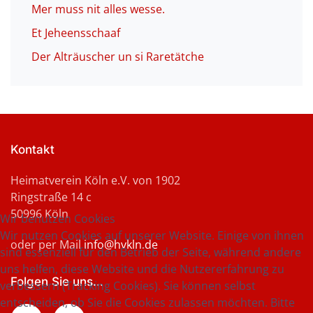
Mer muss nit alles wesse.
Et Jeheensschaaf
Der Alträuscher un si Raretätche
Kontakt
Heimatverein Köln e.V. von 1902
Ringstraße 14 c
50996 Köln
Wir benutzen Cookies
Wir nutzen Cookies auf unserer Website. Einige von ihnen
oder per Mail
info@hvkln.de
sind essenziell für den Betrieb der Seite, während andere
uns helfen, diese Website und die Nutzererfahrung zu
Folgen Sie uns...
verbessern (Tracking Cookies). Sie können selbst
entscheiden, ob Sie die Cookies zulassen möchten. Bitte