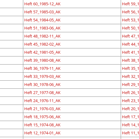
Heft 60_1985-12_AK
Heft 59_
Heft 57_1985-03_AK
Heft 56_
Heft 54_1984-05_AK
Heft 53_
Heft 51_1983-06_AK
Heft 50_
Heft 48_1982-11_AK
Heft 47_
Heft 45_1982-02_AK
Heft 44_
Heft 42_1981-05_AK
Heft 41_
Heft 39_1980-08_AK
Heft 38_
Heft 36_1979-11_AK
Heft 35_
Heft 33_1979-03_AK
Heft 32_
Heft 30_1978-06_AK
Heft 29_
Heft 27_1977-08_AK
Heft 26_
Heft 24_1976-11_AK
Heft 23_
Heft 21_1976-03_AK
Heft 20_
Heft 18_1975-06_AK
Heft 17_
Heft 15_1974-08_AK
Heft 14_
Heft 12_1974-01_AK
Heft 11_