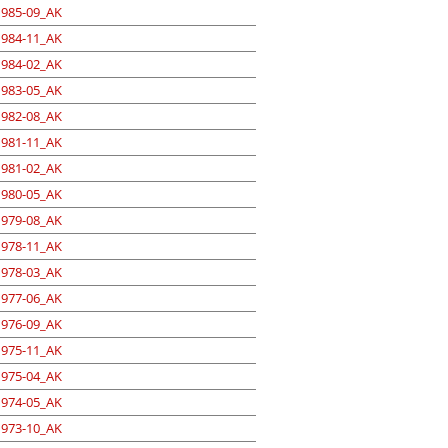
1985-09_AK
1984-11_AK
1984-02_AK
1983-05_AK
1982-08_AK
1981-11_AK
1981-02_AK
1980-05_AK
1979-08_AK
1978-11_AK
1978-03_AK
1977-06_AK
1976-09_AK
1975-11_AK
1975-04_AK
1974-05_AK
1973-10_AK