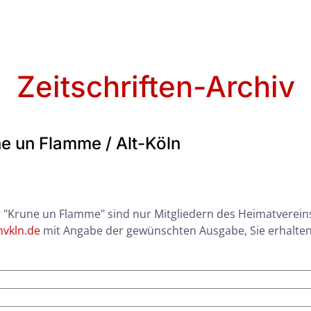
Zeitschriften-Archiv
e un Flamme / Alt-Köln
r "Krune un Flamme" sind nur Mitgliedern des Heimatvereins
vkln.de
mit Angabe der gewünschten Ausgabe, Sie erhalten 