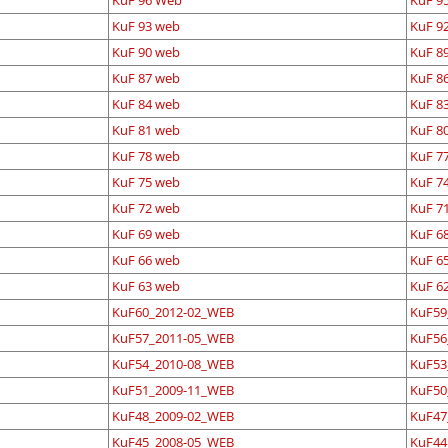
KuF 96 Web
KuF 9
KuF 93 web
KuF 9
KuF 90 web
KuF 8
KuF 87 web
KuF 8
KuF 84 web
KuF 8
KuF 81 web
KuF 8
KuF 78 web
KuF 7
KuF 75 web
KuF 7
KuF 72 web
KuF 7
KuF 69 web
KuF 6
KuF 66 web
KuF 6
KuF 63 web
KuF 6
KuF60_2012-02_WEB
KuF59
KuF57_2011-05_WEB
KuF56
KuF54_2010-08_WEB
KuF53
KuF51_2009-11_WEB
KuF50
KuF48_2009-02_WEB
KuF47
KuF45_2008-05_WEB
KuF44