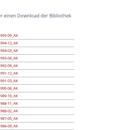
ber einen Download der Bibliothek
1995-09_AK
1994-12_AK
1994-03_AK
1993-06_AK
1992-09_AK
1991-12_AK
1991-03_AK
1990-06_AK
1989-10_AK
1988-11_AK
1988-02_AK
1987-05_AK
1986-09_AK