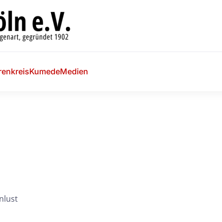
renkreis
Kumede
Medien
nlust