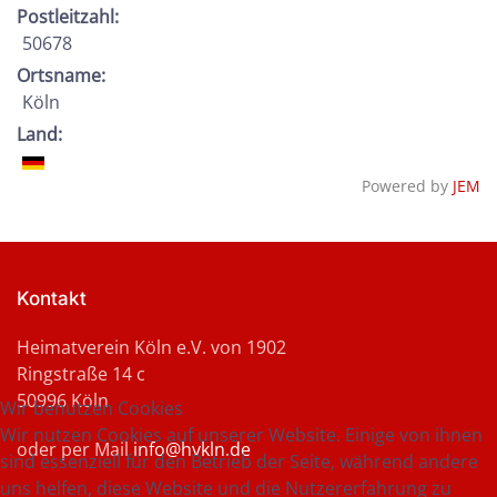
Postleitzahl:
50678
Ortsname:
Köln
Land:
Powered by
JEM
Kontakt
Heimatverein Köln e.V. von 1902
Ringstraße 14 c
50996 Köln
Wir benutzen Cookies
Wir nutzen Cookies auf unserer Website. Einige von ihnen
oder per Mail
info@hvkln.de
sind essenziell für den Betrieb der Seite, während andere
uns helfen, diese Website und die Nutzererfahrung zu