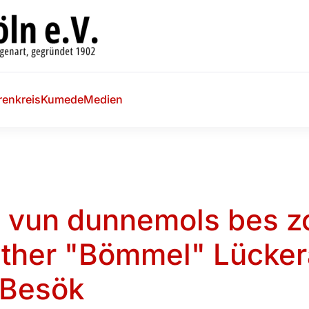
renkreis
Kumede
Medien
: vun dunnemols bes zor
ther "Bömmel" Lückera
 Besök