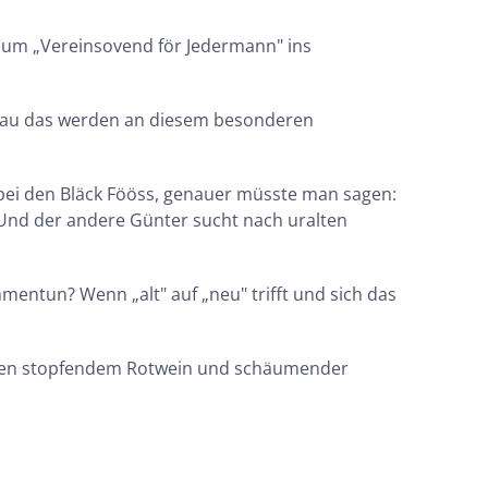
t zum „Vereinsovend för Jedermann" ins
 genau das werden an diesem besonderen
bei den Bläck Fööss, genauer müsste man sagen:
t. Und der andere Günter sucht nach uralten
entun? Wenn „alt" auf „neu" trifft und sich das
schen stopfendem Rotwein und schäumender