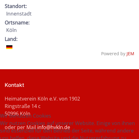
Standort:
Innenstadt
Ortsname:
Köln
Land:
Powered by
JEM
Kontakt
Heimatverein Köln e.V. von 1902
Ringstraße 14 c
50996 Köln
Wir benutzen Cookies
Wir nutzen Cookies auf unserer Website. Einige von ihnen
oder per Mail
info@hvkln.de
sind essenziell für den Betrieb der Seite, während andere
uns helfen, diese Website und die Nutzererfahrung zu