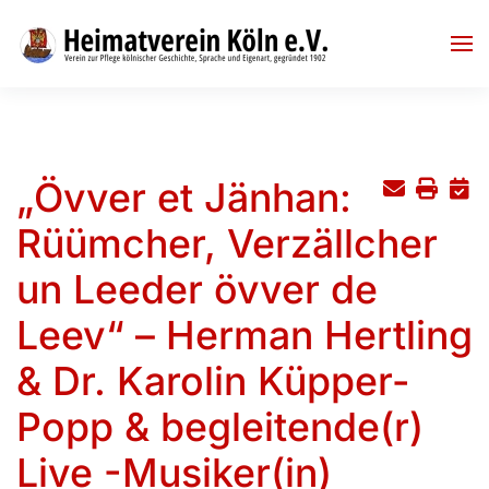
Skip to main content
„Övver et Jänhan:
Rüümcher, Verzällcher
un Leeder övver de
Leev“ – Herman Hertling
& Dr. Karolin Küpper-
Popp & begleitende(r)
Live -Musiker(in)