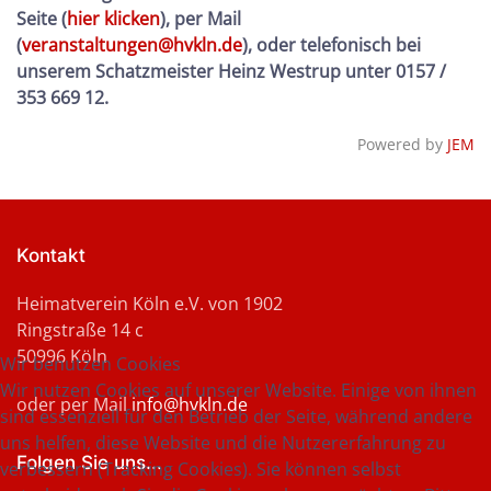
Seite (
hier klicken
), per Mail
(
veranstaltungen@hvkln.de
), oder telefonisch bei
unserem Schatzmeister Heinz Westrup unter 0157 /
353 669 12.
Powered by
JEM
Kontakt
Heimatverein Köln e.V. von 1902
Ringstraße 14 c
50996 Köln
Wir benutzen Cookies
Wir nutzen Cookies auf unserer Website. Einige von ihnen
oder per Mail
info@hvkln.de
sind essenziell für den Betrieb der Seite, während andere
uns helfen, diese Website und die Nutzererfahrung zu
Folgen Sie uns...
verbessern (Tracking Cookies). Sie können selbst