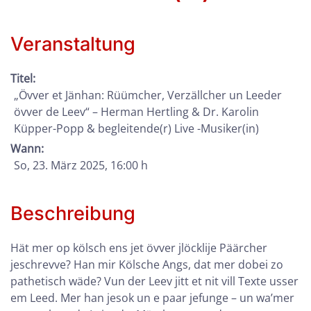
Veranstaltung
Titel:
„Övver et Jänhan: Rüümcher, Verzällcher un Leeder
övver de Leev“ – Herman Hertling & Dr. Karolin
Küpper-Popp & begleitende(r) Live -Musiker(in)
Wann:
So, 23. März 2025
, 16:00 h
Beschreibung
Hät mer op kölsch ens jet övver jlöcklije Päärcher
jeschrevve? Han mir Kölsche Angs, dat mer dobei zo
pathetisch wäde? Vun der Leev jitt et nit vill Texte usser
em Leed. Mer han jesok un e paar jefunge – un wa’mer