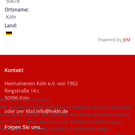
50678
Ortsname:
Köln
Land:
Powered by
JEM
Kontakt
Heimatverein Köln e.V. von 1902
Ringstraße 14 c
50996 Köln
Wir benutzen Cookies
Wir nutzen Cookies auf unserer Website. Einige von ihnen
oder per Mail
info@hvkln.de
sind essenziell für den Betrieb der Seite, während andere
uns helfen, diese Website und die Nutzererfahrung zu
Folgen Sie uns...
verbessern (Tracking Cookies). Sie können selbst