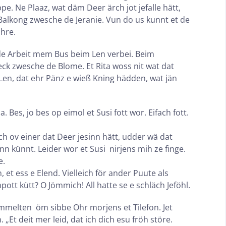
. Ne Plaaz, wat däm Deer ärch jot jefalle hätt,
Balkong zwesche de Jeranie. Vun do us kunnt et de
ahre.
 de Arbeit mem Bus beim Len verbei. Beim
ck zwesche de Blome. Et Rita woss nit wat dat
 Len, dat ehr Pänz e wieß Kning hädden, wat jän
. Bes, jo bes op eimol et Susi fott wor. Eifach fott.
h ov einer dat Deer jesinn hätt, udder wä dat
 künnt. Leider wor et Susi nirjens mih ze finge.
e.
 et ess e Elend. Vielleich för ander Puute als
tt kütt? O Jömmich! All hatte se e schläch Jeföhl.
immelten öm sibbe Ohr morjens et Tilefon. Jet
 „Et deit mer leid, dat ich dich esu fröh störe.