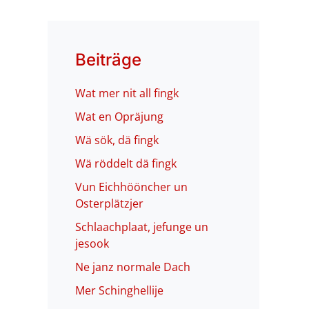
Beiträge
Wat mer nit all fingk
Wat en Opräjung
Wä sök, dä fingk
Wä röddelt dä fingk
Vun Eichhööncher un
Osterplätzjer
Schlaachplaat, jefunge un
jesook
Ne janz normale Dach
Mer Schinghellije