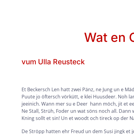
Wat en 
vum Ulla Reusteck
Et Beckersch Len hatt zwei Pänz, ne Jung un e Mä
Puute jo öftersch vörkütt, e klei Huusdeer. Noh l
jeeinich. Wann mer su e Deer hann möch, jit et eeh
Ne Stall, Strüh, Foder un wat söns noch all. Dann 
Kning sollt et sin! Un et woodt och tireck op der 
De Ströpp hatten ehr Freud un dem Susi jingk et 