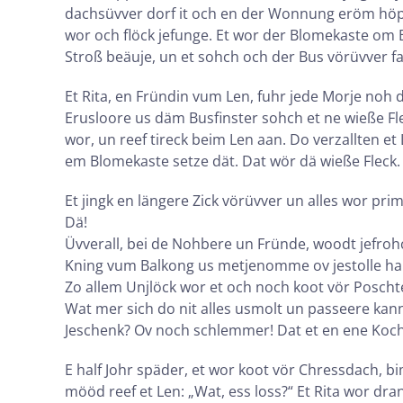
dachsüvver dorf it och en der Wonnung eröm höppe
wor och flöck jefunge. Et wor der Blomekaste om 
Stroß beäuje, un et sohch och der Bus vörüvver f
Et Rita, en Fründin vum Len, fuhr jede Morje noh
Erusloore us däm Busfinster sohch et ne wieße Fle
wor, un reef tireck beim Len aan. Do verzallten et
em Blomekaste setze dät. Dat wör dä wieße Fleck.
Et jingk en längere Zick vörüvver un alles wor prima
Dä!
Üvverall, bei de Nohbere un Fründe, woodt jefrohc
Kning vum Balkong us metjenomme ov jestolle hann
Zo allem Unjlöck wor et och noch koot vör Poscht
Wat mer sich do nit alles usmolt un passeere kann,
Jeschenk? Ov noch schlemmer! Dat et en ene Kochpo
E half Johr späder, et wor koot vör Chressdach, b
mööd reef et Len: „Wat, ess loss?“ Et Rita wor dran.