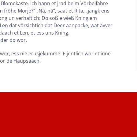
m Blomekaste. Ich hann et jrad beim Vörbeifahre
fröhe Morje?“ „Nä, nä“, saat et Rita, „jangk ens
lkong un verhaftich: Do soß e wieß Kning em
Len dät vörsichtich dat Deer aanpacke, wat ävver
daach et Len, et ess uns Kning.
idder do wor.
 wor, ess nie erusjekumme. Eijentlich wor et inne
 wor de Haupsaach.