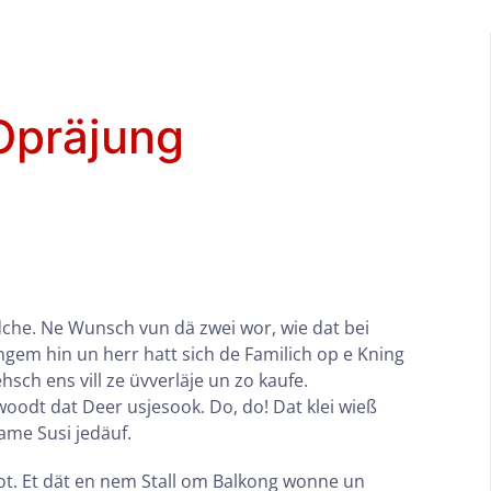
Opräjung
dche. Ne Wunsch vun dä zwei wor, wie dat bei
angem hin un herr hatt sich de Familich op e Kning
sch ens vill ze üvverläje un zo kaufe.
woodt dat Deer usjesook. Do, do! Dat klei wieß
Name Susi jedäuf.
jot. Et dät en nem Stall om Balkong wonne un