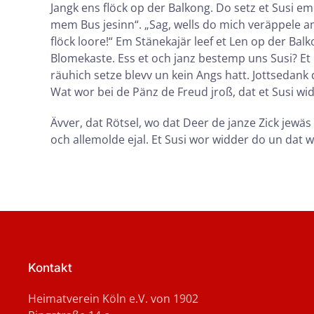
Jangk ens flöck op der Balkong. Do setz et Susi e
mem Bus jesinn“. „Sag, wells do mich veräppele am 
flöck loore!“ Em Stänekajär leef et Len op der Ba
Blomekaste. Ess et och janz bestemp uns Susi? Et 
räuhich setze blevv un kein Angs hatt. Jottsedank 
Wat wor bei de Pänz de Freud jroß, dat et Susi w
Ävver, dat Rötsel, wo dat Deer de janze Zick jewäs
och allemolde ejal. Et Susi wor widder do un dat
Kontakt
Heimatverein Köln e.V. von 1902