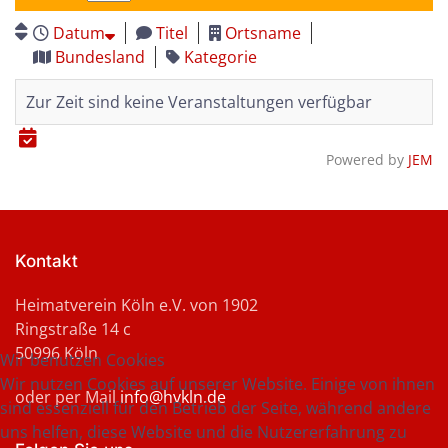
Datum
Titel
Ortsname
Bundesland
Kategorie
Zur Zeit sind keine Veranstaltungen verfügbar
Powered by
JEM
Kontakt
Heimatverein Köln e.V. von 1902
Ringstraße 14 c
50996 Köln
Wir benutzen Cookies
Wir nutzen Cookies auf unserer Website. Einige von ihnen
oder per Mail
info@hvkln.de
sind essenziell für den Betrieb der Seite, während andere
uns helfen, diese Website und die Nutzererfahrung zu