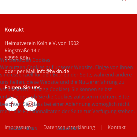
Kontakt
Heimatverein Köln e.V. von 1902
Ringstraße 14 c
50996 Köln
Wir benutzen Cookies
Wir nutzen Cookies auf unserer Website. Einige von ihnen
oder per Mail
info@hvkln.de
sind essenziell für den Betrieb der Seite, während andere
uns helfen, diese Website und die Nutzererfahrung zu
Folgen Sie uns...
verbessern (Tracking Cookies). Sie können selbst
entscheiden, ob Sie die Cookies zulassen möchten. Bitte
beachten Sie, dass bei einer Ablehnung womöglich nicht
mehr alle Funktionalitäten der Seite zur Verfügung stehen.
Impressum
Datenschutzerklärung
Kontakt
AKZEPTIEREN
ABLEHNEN