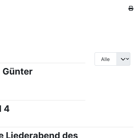
, Günter
l 4
ße Liederabend des