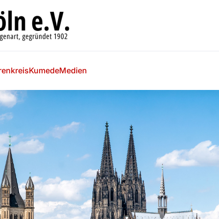
renkreis
Kumede
Medien