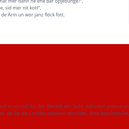
hät mer dann he ene Bär opjebunge?“,
 sid mer nit kott“,
de Ärm un wor janz flöck fott.
ind essenziell für den Betrieb der Seite, während andere u
en, ob Sie die Cookies zulassen möchten. Bitte beachten Si