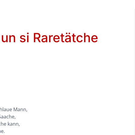
 un si Raretätche
hlaue Mann,
Saache,
che kann,
he.