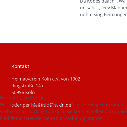
Dä Köbes daach: „Wä 
un saht: „Leev Madame,
nohm sing Bein unger 
Kontakt
Heimatverein Köln e.V. von 1902
Ringstraße 14 c
50996 Köln
Wir benutzen Cookies
Wir nutzen Cookies auf unserer Website. Einige von ihnen s
oder per Mail
info@hvkln.de
verbessern (Tracking Cookies). Sie können selbst entscheid
Funktionalitäten der Seite zur Verfügung stehen.