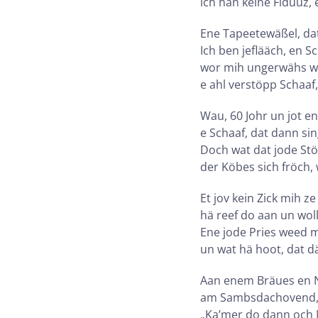
ich han keine Fiduuz
Ene Tapeetewäßel, dat
Ich ben jeflääch, en S
wor mih ungerwähs wie 
e ahl verstöpp Schaaf, 
Wau, 60 Johr un jot e
e Schaaf, dat dann s
Doch wat dat jode Stö
der Köbes sich fröch,
Et jov kein Zick mih ze
hä reef do aan un wol
Ene jode Pries weed m
un wat hä hoot, dat dä
Aan enem Bräues en Ne
am Sambsdachovend, 
„Ka’mer do dann och 