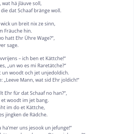
 wat hä jläuve soll,
 die dat Schaaf bränge woll.
ick un breit nix ze sinn,
m Fräuche hin.
o hatt Ehr Ühre Wage?“,
ver sage.
vvrijens – ich ben et Kättche!“
es, „un wo es mi Raretätche?“
 un woodt och jet unjedoldich.
e: „Leeve Mann, wat sid Ehr joldich!“
lt Ehr für dat Schaaf no han?“,
 et woodt im jet bang.
aht im do et Kättche,
s jingken de Rädche.
Su ha’mer uns jesook un jefunge!“