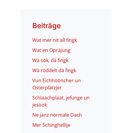
Beiträge
Wat mer nit all fingk
Wat en Opräjung
Wä sök, dä fingk
Wä röddelt dä fingk
Vun Eichhööncher un
Osterplätzjer
Schlaachplaat, jefunge un
jesook
Ne janz normale Dach
Mer Schinghellije