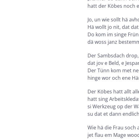
hatt der Köbes noch e
Jo, un wie sollt hä av
Hä wollt jo nit, dat d
Do kom im singe Frün
dä woss janz bestemmp,
Der Sambsdach drop, 
dat jov e Beld, e Jes
Der Tünn kom met ner
hinge wor och ene Hä
Der Köbes hatt allt all
hatt sing Arbeitskled
si Werkzeug op der Wa
su dat et dann endlich
Wie hä die Frau soch 
jet flau em Mage wood