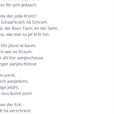
su för sich jedaach.
holle der jode Krom?
at Schaaf kräch ne Schrom.
d, der Boor Tünn, en der Senn,
 wie mer su jet kritt hin.
Ehr jläuvt et kaum,
pann wie ne Draum.
 ahl Kar aanjeschosse,
nger aanjeschlosse.
es parat,
asch aanjedonn,
ge jelaht,
 loss kunnt jonn!
aan der Eck;
t hä verschreck.