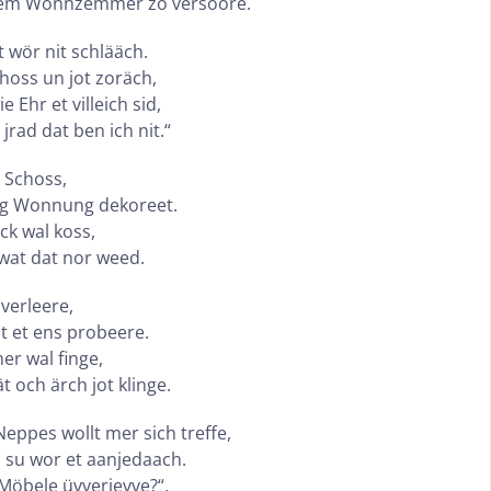
, em Wonnzemmer zo versoore.
 wör nit schlääch.
choss un jot zoräch,
Ehr et villeich sid,
jrad dat ben ich nit.“
n Schoss,
ing Wonnung dekoreet.
ck wal koss,
 wat dat nor weed.
 verleere,
lt et ens probeere.
er wal finge,
t och ärch jot klinge.
ppes wollt mer sich treffe,
su wor et aanjedaach.
Möbele üvverjevve?“,