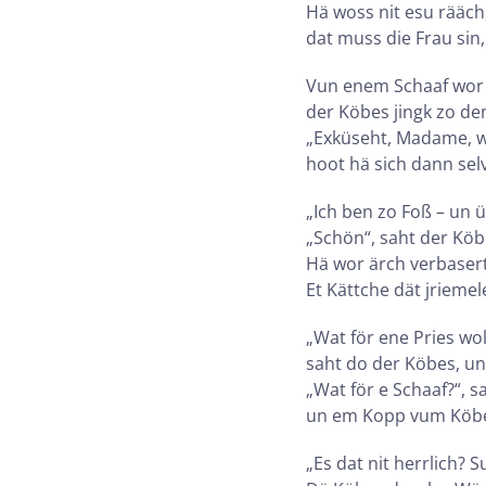
Hä woss nit esu rääch,
dat muss die Frau sin,
Vun enem Schaaf wor w
der Köbes jingk zo de
„Exküseht, Madame, w
hoot hä sich dann sel
„Ich ben zo Foß – un ü
„Schön“, saht der Köb
Hä wor ärch verbasert
Et Kättche dät jriemel
„Wat för ene Pries wol
saht do der Köbes, un
„Wat för e Schaaf?“, s
un em Kopp vum Köbe
„Es dat nit herrlich? 