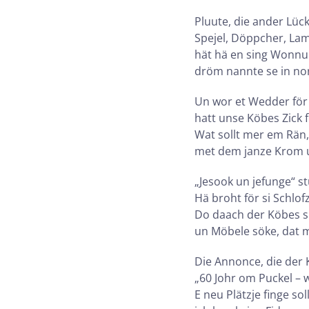
Pluute, die ander Lüc
Spejel, Döppcher, La
hät hä en sing Wonnu
dröm nannte se in nor
Un wor et Wedder för
hatt unse Köbes Zick 
Wat sollt mer em Rän, 
met dem janze Krom u
„Jesook un jefunge“ s
Hä broht för si Schlo
Do daach der Köbes si
un Möbele söke, dat 
Die Annonce, die der K
„60 Johr om Puckel – w
E neu Plätzje finge sol