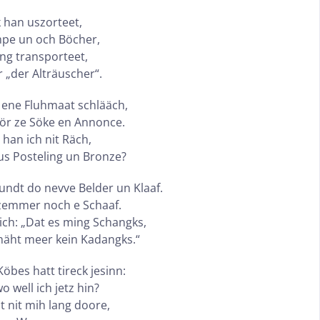
k han uszorteet,
mpe un och Böcher,
ng transporteet,
 „der Alträuscher“.
 ene Fluhmaat schlääch,
för ze Söke en Annonce.
han ich nit Räch,
s Posteling un Bronze?
tundt do nevve Belder un Klaaf.
fzemmer noch e Schaaf.
ch: „Dat es ming Schangks,
mäht meer kein Kadangks.“
öbes hatt tireck jesinn:
o well ich jetz hin?
lt nit mih lang doore,