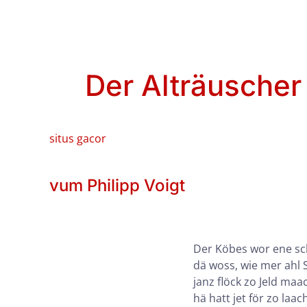
Der Alträuscher
situs gacor
vum Philipp Voigt
Der Köbes wor ene sc
dä woss, wie mer ahl 
janz flöck zo Jeld maa
hä hatt jet för zo laac