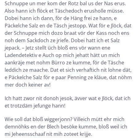
Schnuppe un mer kom der Rotz bal us der Nas erus.
Also hann ich flöck et Täschedoch erusholle müsse.
Dobei hann ich dann, för de Häng frei ze hann, e
Päckelche Salz en de Täsch jestopp. Wat för e Jlöck, dat
der Schnuppe mich dozo braat vör der Kass noch ens
noh dem Sackdoch ze jriefe. Dobei hatt ich et Salz
jepack. – Jetz stellt üch bloß ens vör wann ene
Ladendetektiv e Auch op mich jehatt hätt un mich
aankräje met nohm Bürro ze kumme, för de Täsche
leddich ze maache. Dat et sich verhaftich nit lohne dät,
e Päckelche Salz för e paar Penning ze kläue, dat nöhm
mer doch keiner av!
Ich hatt zwor nit donoh jesok, ävver wat e Jlöck, dat ich
et trotzdäm jefunge hann!
Wie soll dat bloß wiggerjonn? Villeich mütt ehr mich
demnöhks en der Blech besöke kumme, bloß weil ich
mi Jeheensschaaf nit mih zoteet krijje.