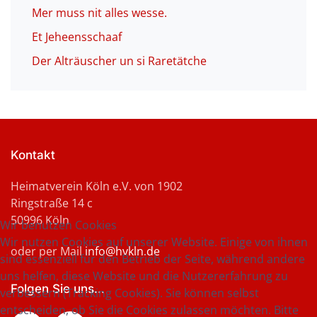
Mer muss nit alles wesse.
Et Jeheensschaaf
Der Alträuscher un si Raretätche
Kontakt
Heimatverein Köln e.V. von 1902
Ringstraße 14 c
50996 Köln
Wir benutzen Cookies
Wir nutzen Cookies auf unserer Website. Einige von ihnen
oder per Mail
info@hvkln.de
sind essenziell für den Betrieb der Seite, während andere
uns helfen, diese Website und die Nutzererfahrung zu
Folgen Sie uns...
verbessern (Tracking Cookies). Sie können selbst
entscheiden, ob Sie die Cookies zulassen möchten. Bitte