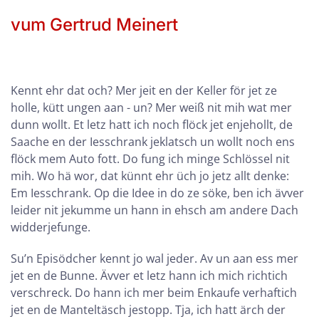
vum Gertrud Meinert
Kennt ehr dat och? Mer jeit en der Keller för jet ze
holle, kütt ungen aan - un? Mer weiß nit mih wat mer
dunn wollt. Et letz hatt ich noch flöck jet enjehollt, de
Saache en der Iesschrank jeklatsch un wollt noch ens
flöck mem Auto fott. Do fung ich minge Schlössel nit
mih. Wo hä wor, dat künnt ehr üch jo jetz allt denke:
Em Iesschrank. Op die Idee in do ze söke, ben ich ävver
leider nit jekumme un hann in ehsch am andere Dach
widderjefunge.
Su’n Episödcher kennt jo wal jeder. Av un aan ess mer
jet en de Bunne. Ävver et letz hann ich mich richtich
verschreck. Do hann ich mer beim Enkaufe verhaftich
jet en de Manteltäsch jestopp. Tja, ich hatt ärch der