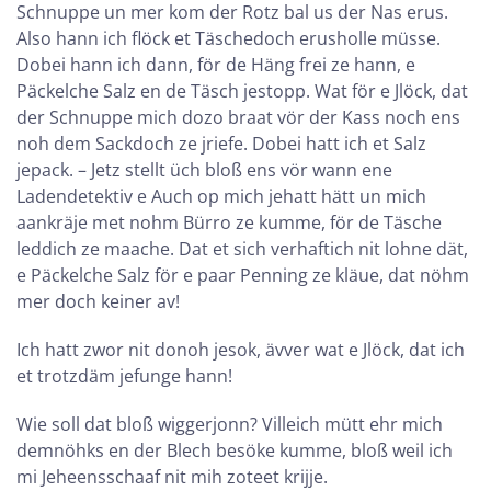
Schnuppe un mer kom der Rotz bal us der Nas erus.
Also hann ich flöck et Täschedoch erusholle müsse.
Dobei hann ich dann, för de Häng frei ze hann, e
Päckelche Salz en de Täsch jestopp. Wat för e Jlöck, dat
der Schnuppe mich dozo braat vör der Kass noch ens
noh dem Sackdoch ze jriefe. Dobei hatt ich et Salz
jepack. – Jetz stellt üch bloß ens vör wann ene
Ladendetektiv e Auch op mich jehatt hätt un mich
aankräje met nohm Bürro ze kumme, för de Täsche
leddich ze maache. Dat et sich verhaftich nit lohne dät,
e Päckelche Salz för e paar Penning ze kläue, dat nöhm
mer doch keiner av!
Ich hatt zwor nit donoh jesok, ävver wat e Jlöck, dat ich
et trotzdäm jefunge hann!
Wie soll dat bloß wiggerjonn? Villeich mütt ehr mich
demnöhks en der Blech besöke kumme, bloß weil ich
mi Jeheensschaaf nit mih zoteet krijje.