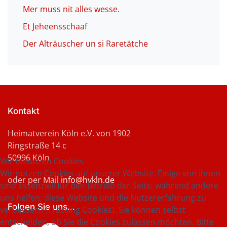
Mer muss nit alles wesse.
Et Jeheensschaaf
Der Alträuscher un si Raretätche
Kontakt
Heimatverein Köln e.V. von 1902
Ringstraße 14 c
50996 Köln
Wir benutzen Cookies
Wir nutzen Cookies auf unserer Website. Einige von ihnen
oder per Mail
info@hvkln.de
sind essenziell für den Betrieb der Seite, während andere
uns helfen, diese Website und die Nutzererfahrung zu
Folgen Sie uns...
verbessern (Tracking Cookies). Sie können selbst
entscheiden, ob Sie die Cookies zulassen möchten. Bitte