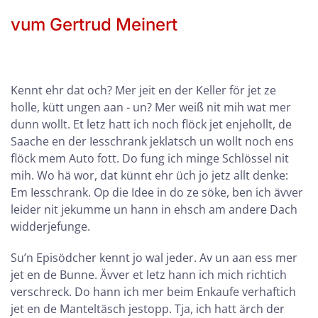
vum Gertrud Meinert
Kennt ehr dat och? Mer jeit en der Keller för jet ze
holle, kütt ungen aan - un? Mer weiß nit mih wat mer
dunn wollt. Et letz hatt ich noch flöck jet enjehollt, de
Saache en der Iesschrank jeklatsch un wollt noch ens
flöck mem Auto fott. Do fung ich minge Schlössel nit
mih. Wo hä wor, dat künnt ehr üch jo jetz allt denke:
Em Iesschrank. Op die Idee in do ze söke, ben ich ävver
leider nit jekumme un hann in ehsch am andere Dach
widderjefunge.
Su’n Episödcher kennt jo wal jeder. Av un aan ess mer
jet en de Bunne. Ävver et letz hann ich mich richtich
verschreck. Do hann ich mer beim Enkaufe verhaftich
jet en de Manteltäsch jestopp. Tja, ich hatt ärch der