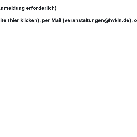
(Anmeldung erforderlich)
te (
hier klicken
), per Mail (
veranstaltungen@hvkln.de
), 