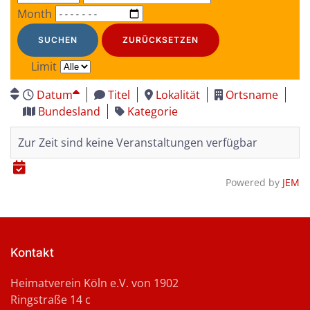
Month
SUCHEN
ZURÜCKSETZEN
Limit
Datum
Titel
Lokalität
Ortsname
Bundesland
Kategorie
Zur Zeit sind keine Veranstaltungen verfügbar
Powered by
JEM
Kontakt
Heimatverein Köln e.V. von 1902
Ringstraße 14 c