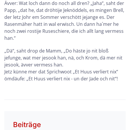
Ävver: Wat loch dann do noch all dren? „Jaha“, saht der
Papp, „dat he, dat dröhtije Jeknöddels, es mingen Brell,
der letz Johr em Sommer verschött jejange es. Der
Rasenmäher hatt in wal erwisch. Un dann ha´mer he
noch zwei rostije Ruseschiere, die ich allt lang vermess
han.“
„Dä“, saht drop de Mamm, „Do häste jo nit bloß
jefunge, wat mer jesook han, nä, och Krom, dä mer nit
jesook, ävver vermess han.
Jetz künne mer dat Sprichwoot „Et Huus verliert nix“
ömdäufe: „Et Huus verliert nix - un der Jade och nit“!
Beiträge