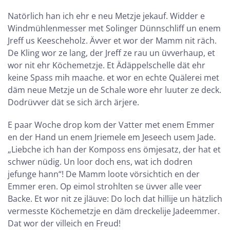
Natörlich han ich ehr e neu Metzje jekauf. Widder e
Windmühlenmesser met Solinger Dünnschliff un enem
Jreff us Keescheholz. Ävver et wor der Mamm nit räch.
De Kling wor ze lang, der Jreff ze rau un üvverhaup, et
wor nit ehr Köchemetzje. Et Ädäppelschelle dät ehr
keine Spass mih maache. et wor en echte Quälerei met
däm neue Metzje un de Schale wore ehr luuter ze deck.
Dodrüvver dät se sich ärch ärjere.
E paar Woche drop kom der Vatter met enem Emmer
en der Hand un enem Jriemele em Jeseech usem Jade.
„Liebche ich han der Komposs ens ömjesatz, der hat et
schwer nüdig. Un loor doch ens, wat ich dodren
jefunge hann“! De Mamm loote vörsichtich en der
Emmer eren. Op eimol strohlten se üvver alle veer
Backe. Et wor nit ze jläuve: Do loch dat hillije un hätzlich
vermesste Köchemetzje en däm dreckelije Jadeemmer.
Dat wor der villeich en Freud!