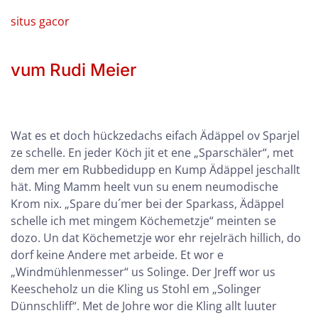
situs gacor
vum Rudi Meier
Wat es et doch hückzedachs eifach Ädäppel ov Sparjel
ze schelle. En jeder Köch jit et ene „Sparschäler“, met
dem mer em Rubbedidupp en Kump Ädäppel jeschallt
hät. Ming Mamm heelt vun su enem neumodische
Krom nix. „Spare du´mer bei der Sparkass, Ädäppel
schelle ich met mingem Köchemetzje“ meinten se
dozo. Un dat Köchemetzje wor ehr rejelräch hillich, do
dorf keine Andere met arbeide. Et wor e
„Windmühlenmesser“ us Solinge. Der Jreff wor us
Keescheholz un die Kling us Stohl em „Solinger
Dünnschliff“. Met de Johre wor die Kling allt luuter