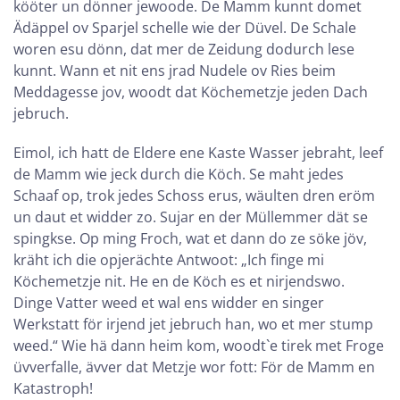
kööter un dönner jewoode. De Mamm kunnt domet
Ädäppel ov Sparjel schelle wie der Düvel. De Schale
woren esu dönn, dat mer de Zeidung dodurch lese
kunnt. Wann et nit ens jrad Nudele ov Ries beim
Meddagesse jov, woodt dat Köchemetzje jeden Dach
jebruch.
Eimol, ich hatt de Eldere ene Kaste Wasser jebraht, leef
de Mamm wie jeck durch die Köch. Se maht jedes
Schaaf op, trok jedes Schoss erus, wäulten dren eröm
un daut et widder zo. Sujar en der Müllemmer dät se
spingkse. Op ming Froch, wat et dann do ze söke jöv,
kräht ich die opjerächte Antwoot: „Ich finge mi
Köchemetzje nit. He en de Köch es et nirjendswo.
Dinge Vatter weed et wal ens widder en singer
Werkstatt för irjend jet jebruch han, wo et mer stump
weed.“ Wie hä dann heim kom, woodt`e tirek met Froge
üvverfalle, ävver dat Metzje wor fott: För de Mamm en
Katastroph!